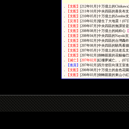
．
【支配】
[212年01月]十万億土的Chiika
．
【支配】
[211年10月]中央四區的善良布支
．
【支配】
[210年05月]十万億土的Zombie
．
【災害】
[210年02月]發生了大地震！(07日
．
【支配】
[209年07月]中央四區的無課皆是
．
【支配】
[208年08月]十万億土的純粋心
【
．
【支配】
[208年04月]中央四區的Nayuki
．
【支配】
[208年02月]中央四區的台灣轟炸
．
【支配】
[207年08月]中央四區的騎馬看牆
．
【支配】
[207年05月]十万億土的法老瓜支
．
【支配】
[207年02月]倒轉親親的花貓倫巴
．
【滅亡】
[
207年02月
]紅樓夢滅亡。。(07日
．
【進貢】
[207年02月]四方使臣向漢王室
．
【支配】
[206年08月]十万億土的血色花園
．
【支配】
[206年03月]倒轉親親的東山小紅