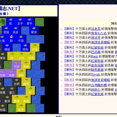
國志.NET】
地 圖 》
MA
薊
北平
襄平
．
【勝利】
十万億土的
法老瓜
於渤海擊
晉陽
南皮
樂浪
．
【勝利】
中央四區的
角巻わため
於渤海
．
【勝利】
十万億土的
薄冰哥
於渤海擊
上黨
鄴
平原
．
【敗北】
中央四區的
無課皆是螻蟻
於渤
．
【勝利】
十万億土的
紅髮歌姬
於渤海
內
濮陽
渤海
北海
．
【敗北】
十万億土的
巴武藏
於渤海被
．
【勝利】
十万億土的
Baelz
於濮陽擊倒
陳留
譙
小沛
琅琊
．
【勝利】
十万億土的
紅髮歌姬
於渤海
．
【敗北】
十万億土的
血色花園
於譙被
昌
下邳
東海
．
【勝利】
中央四區的
騎馬看牆
於濮陽
．
【勝利】
中央四區的
Nayuki
於渤海擊
汝南
壽春
廣陵
．
【敗北】
中央四區的
無課皆是螻蟻
於渤
夏
合肥
建業
．
【敗北】
中央四區的
台灣轟炸機
於濮
．
【敗北】
十万億土的
純粋心
於濮陽被
柴桑
廬江
吳
．
【勝利】
十万億土的
紅髮歌姬
於渤海
沙
豫章
鄱陽
會稽
桂陽
建安