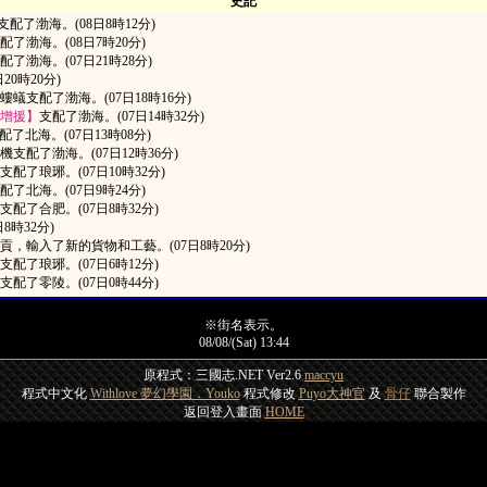
史記
wa支配了渤海。(08日8時12分)
配了渤海。(08日7時20分)
支配了渤海。(07日21時28分)
20時20分)
螻蟻支配了渤海。(07日18時16分)
增援】
支配了渤海。(07日14時32分)
支配了北海。(07日13時08分)
機支配了渤海。(07日12時36分)
支配了琅琊。(07日10時32分)
配了北海。(07日9時24分)
支配了合肥。(07日8時32分)
8時32分)
進貢，輸入了新的貨物和工藝。(07日8時20分)
支配了琅琊。(07日6時12分)
支配了零陵。(07日0時44分)
※街名表示。
08/08/(Sat) 13:44
原程式：三國志.NET Ver2.6
maccyu
程式中文化
Withlove 夢幻學園．Youko
程式修改
Puyo大神官
及
骨仔
聯合製作
返回登入畫面
HOME