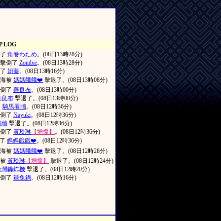
P LOG
倒了
角巻わため
。(08日13時28分)
擊倒了
Zombie
。(08日13時28分)
倒了
姸蓁
。(08日13時16分)
海被
媽媽餓餓❤️
擊退了。(08日13時08分)
擊倒了
善良布
。(08日13時00分)
善良布
擊退了。(08日13時00分)
了
騎馬看牆
。(08日12時36分)
擊倒了
Nayuki
。(08日12時36分)
城牆
擊退了。(08日12時36分)
擊倒了
黃玲琳
【增援】
。(08日12時36分)
倒了
媽媽餓餓❤️
。(08日12時36分)
海被
媽媽餓餓❤️
擊退了。(08日12時28分)
陽被
黃玲琳
【增援】
擊退了。(08日12時24分)
台灣轟炸機
擊退了。(08日12時20分)
擊倒了
辣兔鍋
。(08日12時16分)