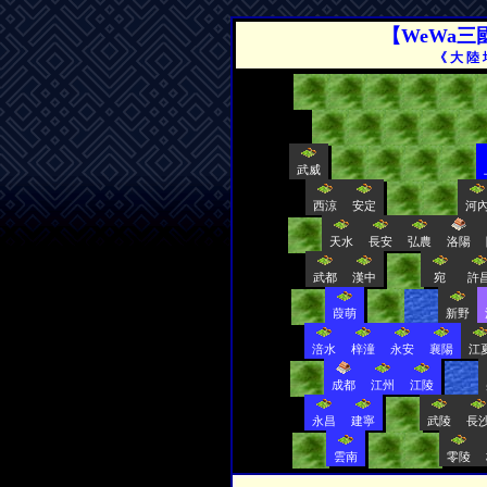
【WeWa三
《 大 陸 
武威
西涼
安定
河
天水
長安
弘農
洛陽
武都
漢中
宛
許
葭萌
新野
涪水
梓潼
永安
襄陽
江
成都
江州
江陵
永昌
建寧
武陵
長
雲南
零陵